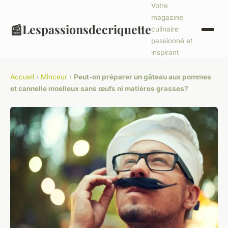
Votre
magazine
📰
Lespassionsdecriquette
culinaire
passionné et
inspirant
Accueil
›
Minceur
›
Peut-on préparer un gâteau aux pommes
et cannelle moelleux sans œufs ni matières grasses?