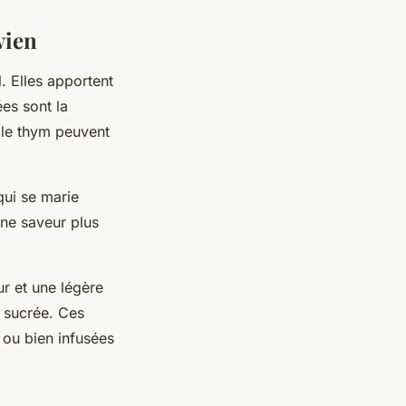
vien
. Elles apportent
ées sont la
u le thym peuvent
qui se marie
une saveur plus
ur et une légère
 sucrée. Ces
 ou bien infusées