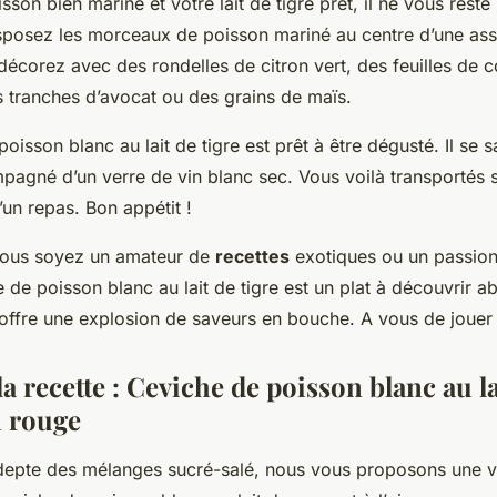
sson bien mariné et votre lait de tigre prêt, il ne vous reste
sposez les morceaux de poisson mariné au centre d’une assi
s décorez avec des rondelles de citron vert, des feuilles de c
 tranches d’avocat ou des grains de maïs.
oisson blanc au lait de tigre est prêt à être dégusté. Il se s
agné d’un verre de vin blanc sec. Vous voilà transportés s
’un repas. Bon appétit !
vous soyez un amateur de
recettes
exotiques ou un passio
 de poisson blanc au lait de tigre est un plat à découvrir 
us offre une explosion de saveurs en bouche. A vous de jouer
la recette : Ceviche de poisson blanc au l
n rouge
adepte des mélanges sucré-salé, nous vous proposons une v