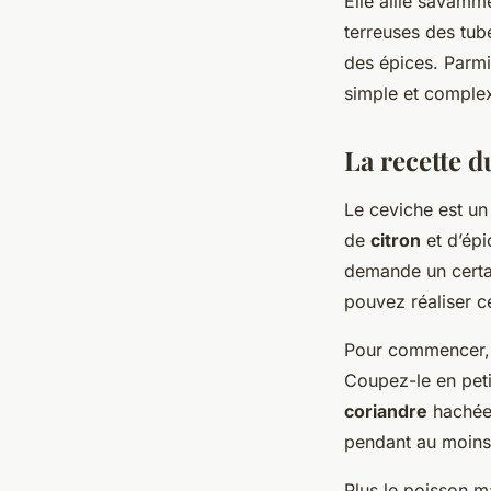
Elle allie savamme
terreuses des tube
des épices. Parmi
simple et complex
La recette d
Le ceviche est un
de
citron
et d’épi
demande un certai
pouvez réaliser c
Pour commencer, c
Coupez-le en peti
coriandre
hachée,
pendant au moins
Plus le poisson ma