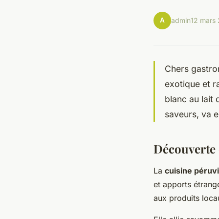
A
admin
12 mars
Chers gastro
exotique et r
blanc au lait
saveurs, va en
Découverte 
La
cuisine péruv
et apports étrange
aux produits locau