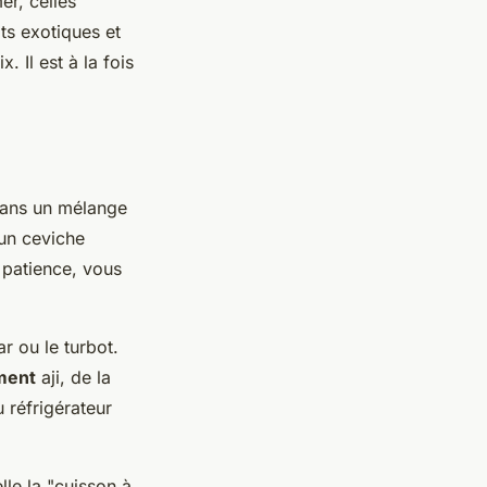
er, celles
its exotiques et
. Il est à la fois
dans un mélange
 un ceviche
 patience, vous
 ou le turbot.
ment
aji, de la
 réfrigérateur
lle la "cuisson à