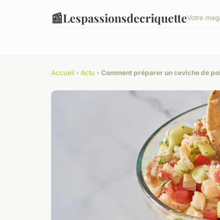
📰
Lespassionsdecriquette
Votre maga
Accueil
›
Actu
›
Comment préparer un ceviche de poiss