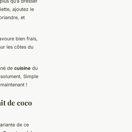
 plus qu’à dresser
ette, ajoutez le
oriandre, et
avoure bien frais,
ur les côtes du
nné de
cuisine
du
absolument. Simple
 maintenant !
ait de coco
ariante de ce