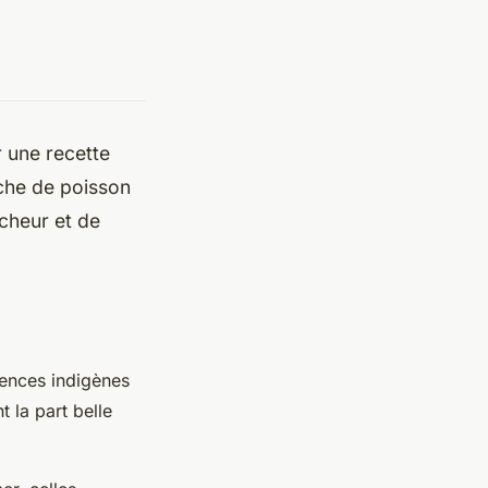
 une recette
iche de poisson
îcheur et de
luences indigènes
t la part belle