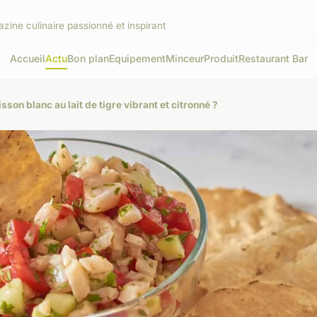
zine culinaire passionné et inspirant
Accueil
Actu
Bon plan
Equipement
Minceur
Produit
Restaurant Bar
on blanc au lait de tigre vibrant et citronné ?