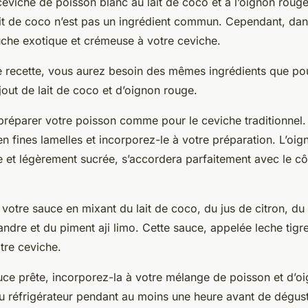
 ceviche de poisson blanc au lait de coco et à l’oignon roug
lait de coco n’est pas un ingrédient commun. Cependant, dans 
che exotique et crémeuse à votre ceviche.
te recette, vous aurez besoin des mêmes ingrédients que pou
ajout de lait de coco et d’oignon rouge.
éparer votre poisson comme pour le ceviche traditionnel.
n fines lamelles et incorporez-le à votre préparation. L’oi
 et légèrement sucrée, s’accordera parfaitement avec le cô
votre sauce en mixant du lait de coco, du jus de citron, du s
iandre et du piment aji limo. Cette sauce, appelée leche tigr
tre ceviche.
uce prête, incorporez-la à votre mélange de poisson et d’o
u réfrigérateur pendant au moins une heure avant de dégust