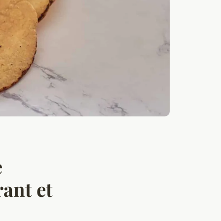
e
rant et