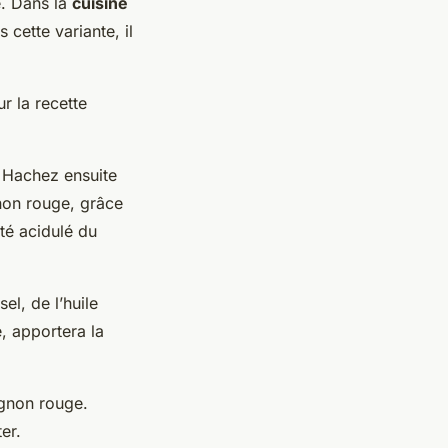
e. Dans la
cuisine
cette variante, il
r la recette
 Hachez ensuite
gnon rouge, grâce
té acidulé du
el, de l’huile
e, apportera la
ignon rouge.
er.