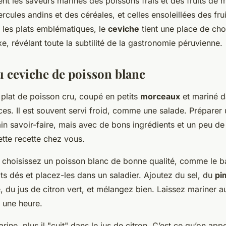
nt les saveurs marines des poissons frais et des fruits de m
rcules andins et des céréales, et celles ensoleillées des fru
 les plats emblématiques, le
ceviche
tient une place de choix
e, révélant toute la subtilité de la gastronomie péruvienne.
u ceviche de poisson blanc
 plat de poisson cru, coupé en petits
morceaux
et mariné 
ces. Il est souvent servi froid, comme une salade. Préparer
n savoir-faire, mais avec de bons ingrédients et un peu de
ette recette chez vous.
hoisissez un poisson blanc de bonne qualité, comme le bar
ts dés et placez-les dans un saladier. Ajoutez du sel, du
pi
 du jus de citron vert, et mélangez bien. Laissez mariner au
 une heure.
rine, plus il "cuit" dans le jus de citron. C’est ce qu’on appe