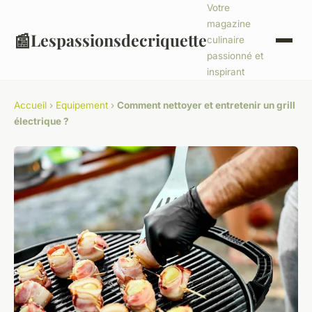
Votre
magazine
📰
Lespassionsdecriquette
culinaire
passionné et
inspirant
Accueil
›
Equipement
›
Comment nettoyer et entretenir un grill
électrique ?